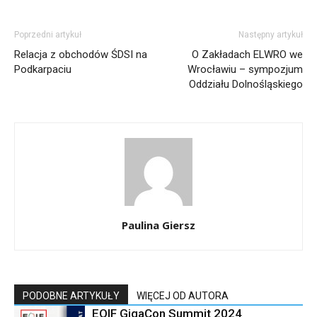
Poprzedni artykuł
Następny artykuł
Relacja z obchodów ŚDSI na
O Zakładach ELWRO we
Podkarpaciu
Wrocławiu – sympozjum
Oddziału Dolnośląskiego
Paulina Giersz
PODOBNE ARTYKUŁY
WIĘCEJ OD AUTORA
EOIF GigaCon Summit 2024