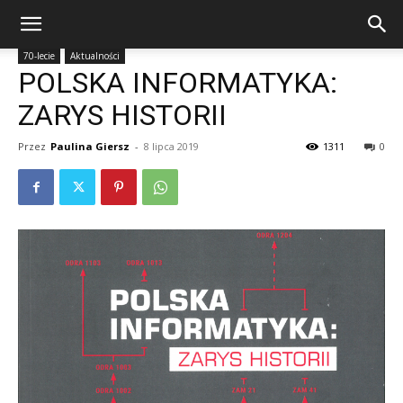
70-lecie
Aktualności
POLSKA INFORMATYKA:
ZARYS HISTORII
Przez
Paulina Giersz
-
8 lipca 2019
1311
0