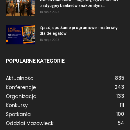
tradycyjny bankiet w znakomitym...
18 maja 2023
Zjazd, spotkanie programowe i materiały
dla delegatów
18 maja 2023
POPULARNE KATEGORIE
835
Aktualności
243
Konferencje
133
Organizacja
111
Konkursy
100
Spotkania
54
Oddział Mazowiecki