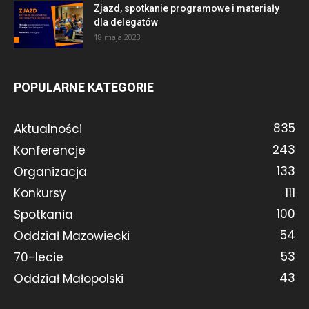
Zjazd, spotkanie programowe i materiały
dla delegatów
18 maja 2023
POPULARNE KATEGORIE
835
Aktualności
243
Konferencje
133
Organizacja
111
Konkursy
100
Spotkania
54
Oddział Mazowiecki
53
70-lecie
43
Oddział Małopolski