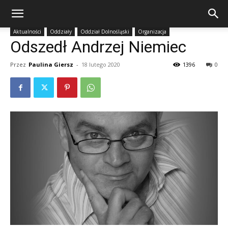
Aktualności
Oddziały
Oddział Dolnośląski
Organizacja
Odszedł Andrzej Niemiec
Przez
Paulina Giersz
-
18 lutego 2020
1396
0