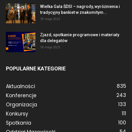
Wielka Gala ŚDSI – nagrody, wyróżnienia i
tradycyjny bankiet w znakomitym...
18 maja 2023
Zjazd, spotkanie programowe i materiały
dla delegatów
18 maja 2023
POPULARNE KATEGORIE
835
Aktualności
243
Konferencje
133
Organizacja
111
Konkursy
100
Spotkania
54